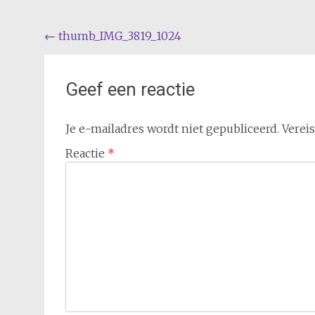
Bericht
←
thumb_IMG_3819_1024
navigatie
Geef een reactie
Je e-mailadres wordt niet gepubliceerd.
Verei
Reactie
*