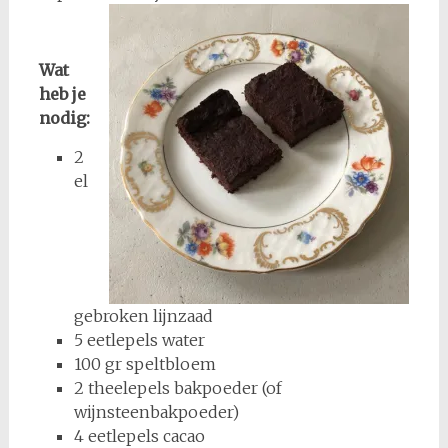
Wat
heb je
nodig:
2
el
gebroken lijnzaad
5 eetlepels water
100 gr speltbloem
2 theelepels bakpoeder (of
wijnsteenbakpoeder)
4 eetlepels cacao