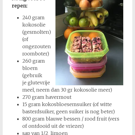
repen:
240 gram
kokosolie
(gesmolten)
(of
ongezouten
roomboter)
260 gram
bloem
(gebruik
je glutevrije
meel, neem dan 30 gr kokosolie meer)
270 gram havermout
15 gram kokosbloesemsuiker (of witte
basterdsuiker, geen suiker is nog beter)
800 gram blauwe bessen / rood fruit (vers
of ontdooid uit de vriezer)
sap van 1/2 limoen