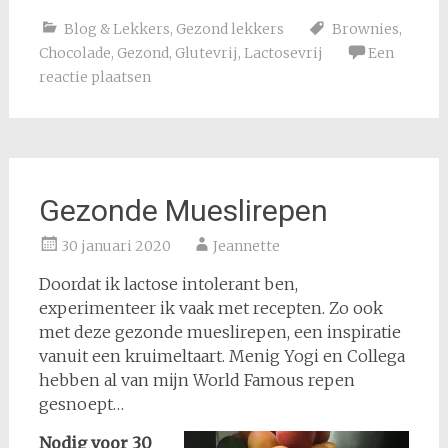
Blog & Lekkers
,
Gezond lekkers
Brownies
,
Chocolade
,
Gezond
,
Glutevrij
,
Lactosevrij
Een
reactie plaatsen
Gezonde Mueslirepen
30 januari 2020
Jeannette
Doordat ik lactose intolerant ben,
experimenteer ik vaak met recepten. Zo ook
met deze gezonde mueslirepen, een inspiratie
vanuit een kruimeltaart. Menig Yogi en Collega
hebben al van mijn World Famous repen
gesnoept…
Nodig voor 30