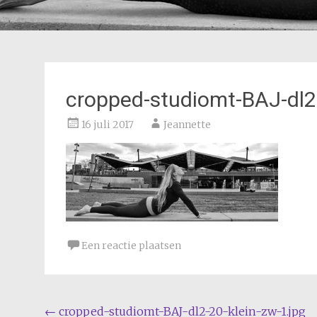
cropped-studiomt-BAJ-dl2-
16 juli 2017
Jeannette
Een reactie plaatsen
Bericht
←
cropped-studiomt-BAJ-dl2-20-klein-zw-1.jpg