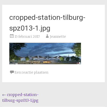
cropped-station-tilburg-
spz013-1.jpg
15 februari 2017
Jeannette
Een reactie plaatsen
Bericht
←
cropped-station-
tilburg-spz013-1.jpg
navigatie