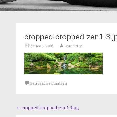
cropped-cropped-zen1-3.j
2 maart 2016
Jeannette
Een reactie plaatsen
Bericht
←
cropped-cropped-zen1-3.jpg
navigatie