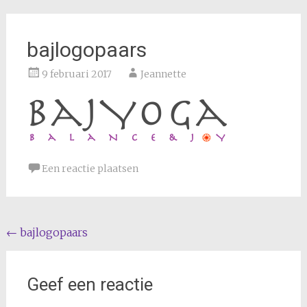
bajlogopaars
9 februari 2017
Jeannette
Een reactie plaatsen
Bericht
←
bajlogopaars
navigatie
Geef een reactie